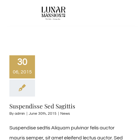
Skip
to
Toggle
Navigati
content
HOME
Accommodation
30
06, 2015
FACILITIES
CONTACT US
Suspendisse Sed Sagittis
By
admin
|
June 30th, 2015
|
News
Suspendise sedtis Aliquam pulvinar felis auctor
mauris semper, sit amet eleifend lectus auctor. Sed