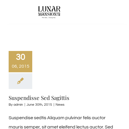
Skip
to
Toggle
Navigati
content
HOME
Accommodation
30
06, 2015
FACILITIES
CONTACT US
Suspendisse Sed Sagittis
By
admin
|
June 30th, 2015
|
News
Suspendise sedtis Aliquam pulvinar felis auctor
mauris semper, sit amet eleifend lectus auctor. Sed